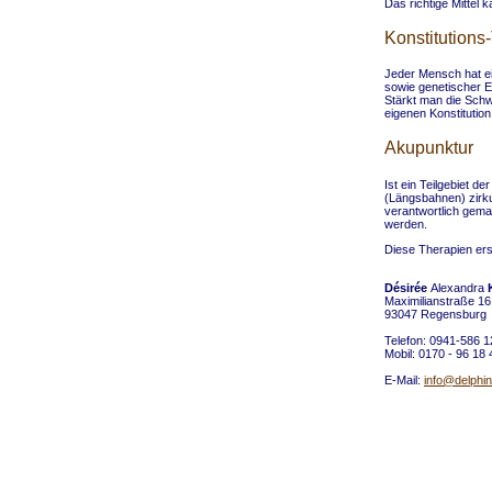
Das richtige Mittel 
Konstitutions
Jeder Mensch hat ei
sowie genetischer E
Stärkt man die Sch
eigenen Konstitutio
Akupunktur
Ist ein Teilgebiet d
(Längsbahnen) zirku
verantwortlich gema
werden.
Diese Therapien ers
Désirée
Alexandra
K
Maximilianstraße 16
93047 Regensburg
Telefon: 0941-586 1
Mobil: 0170 - 96 18
E-Mail:
info@delphin