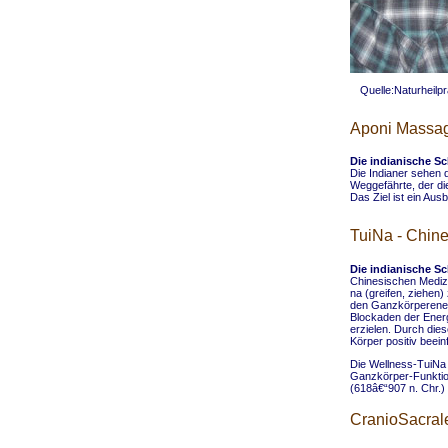
Quelle:Naturheilp
Aponi Massa
Die indianische S
Die Indianer sehen d
Weggefährte, der di
Das Ziel ist ein Au
TuiNa - Chin
Die indianische S
Chinesischen Medizi
na (greifen, ziehen
den Ganzkörperenerg
Blockaden der Energ
erzielen. Durch die
Körper positiv beein
Die Wellness-TuiNa 
Ganzkörper-Funktion
(618â€“907 n. Chr.)
CranioSacral