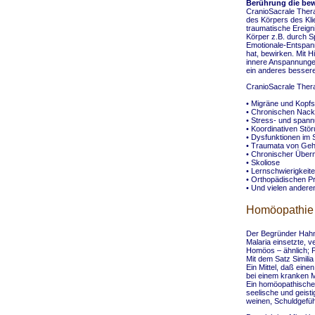
Berührung die be
CranioSacrale Thera
des Körpers des Klie
traumatische Ereign
Körper z.B. durch 
Emotionale-Entspan
hat, bewirken. Mit H
innere Anspannunge
ein anderes bessere
CranioSacrale Therap
• Migräne und Kopf
• Chronischen Nac
• Stress- und span
• Koordinativen Stö
• Dysfunktionen im 
• Traumata von Ge
• Chronischer Übe
• Skoliose
• Lernschwierigkeit
• Orthopädischen P
• Und vielen ander
Homöopathie
Der Begründer Hahn
Malaria einsetzte, 
Homöos – ähnlich; 
Mit dem Satz Similia
Ein Mittel, daß ein
bei einem kranken 
Ein homöopathisches
seelische und geist
weinen, Schuldgefüh