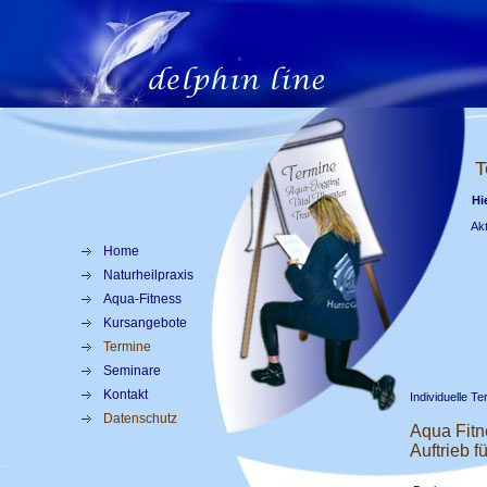
Ter
Hie
Aktuelle
Home
Naturheilpraxis
Aqua-Fitness
Kursangebote
Termine
Seminare
Kontakt
Individuelle T
Datenschutz
Aqua Fitn
Auftrieb 