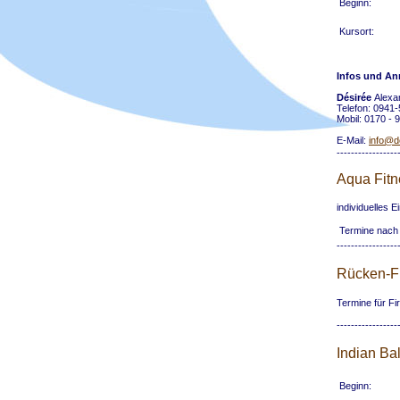
Beginn:
Kursort:
Infos und A
Désirée
Alexa
Telefon: 0941
Mobil: 0170 - 
E-Mail:
info@de
-----------------
Aqua Fitn
individuelles E
Termine nach
-----------------
Rücken-Fi
Termine für Fi
-----------------
Indian Ba
Beginn: